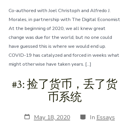
Co-authored with Joel Christoph and Alfredo J.
Morales, in partnership with The Digital Economist
At the beginning of 2020, we all knew great
change was due for the world, but no one could
have guessed this is where we would end up.
COVID-19 has catalyzed and forced in weeks what
might otherwise have taken years. […]
#3: 捡了货币，丢了货
币系统
Post
Categories
May 18, 2020
In
Essays
date