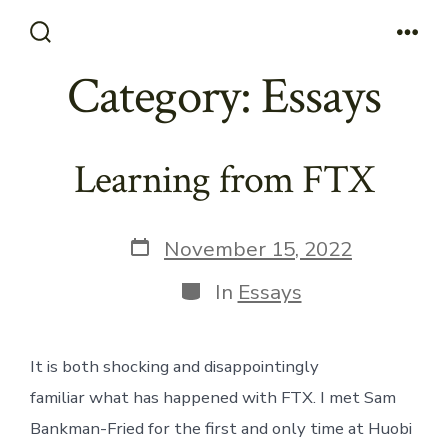
Skip
to
Search
Men
Toggle
Category:
Essays
content
Learning from FTX
Post
November 15, 2022
date
Categories
In
Essays
It is both shocking and disappointingly
familiar what has happened with FTX. I met Sam
Bankman-Fried for the first and only time at Huobi