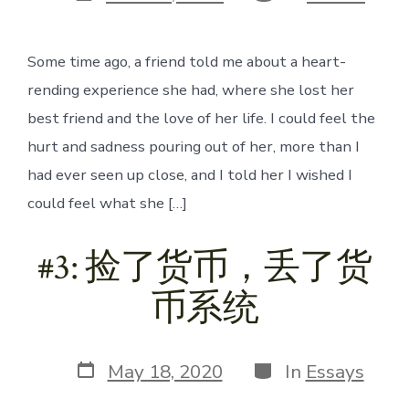
date
Some time ago, a friend told me about a heart-
rending experience she had, where she lost her
best friend and the love of her life. I could feel the
hurt and sadness pouring out of her, more than I
had ever seen up close, and I told her I wished I
could feel what she […]
#3: 捡了货币，丢了货
币系统
Post
Categories
May 18, 2020
In
Essays
date