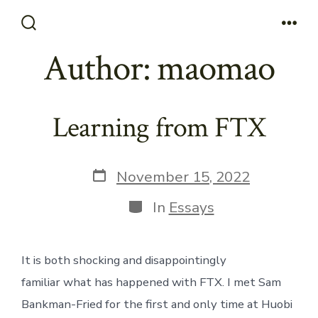
Skip
to
Search
Men
Toggle
Author:
maomao
content
Learning from FTX
Post
November 15, 2022
date
Categories
In
Essays
It is both shocking and disappointingly
familiar what has happened with FTX. I met Sam
Bankman-Fried for the first and only time at Huobi