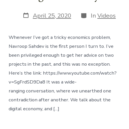
Post
Categories
April 25, 2020
In
Videos
date
Whenever I’ve got a tricky economics problem,
Navroop Sahdev is the first person I turn to. I’ve
been privileged enough to get her advice on two
projects in the past, and this was no exception.
Here’s the link: https://www.youtube.com/watch?
v=SgFrdSD9Da8 It was a wide-
ranging conversation, where we unearthed one
contradiction after another. We talk about the
digital economy, and […]