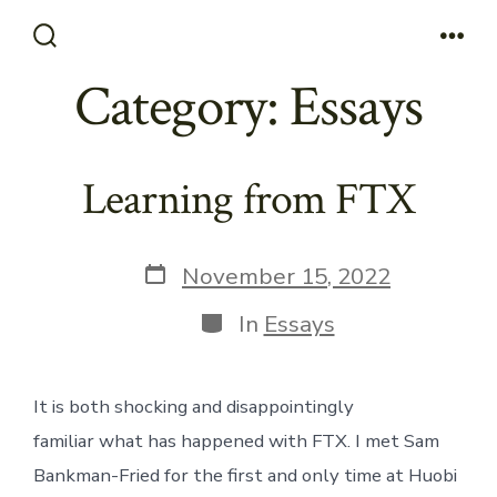
Skip
to
Search
Men
Toggle
Category:
Essays
content
Learning from FTX
Post
November 15, 2022
date
Categories
In
Essays
It is both shocking and disappointingly
familiar what has happened with FTX. I met Sam
Bankman-Fried for the first and only time at Huobi