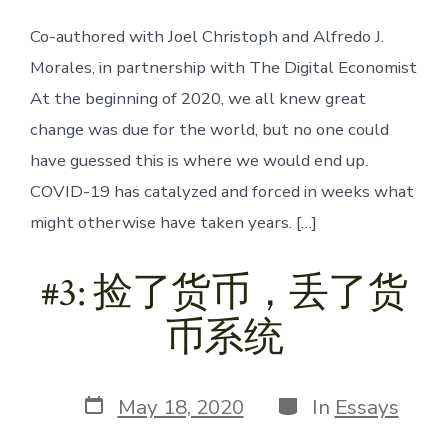
Co-authored with Joel Christoph and Alfredo J.
Morales, in partnership with The Digital Economist
At the beginning of 2020, we all knew great
change was due for the world, but no one could
have guessed this is where we would end up.
COVID-19 has catalyzed and forced in weeks what
might otherwise have taken years. […]
#3: 捡了货币，丢了货
币系统
Post
Categories
May 18, 2020
In
Essays
date